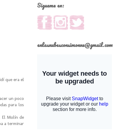
Sigueme en:
enlasnubesconsimonne@gmail.com
dí que era el
acer un poco
das para los
 El Molín de
ba a terminar