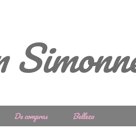
on Simonn
De compras
Belleza